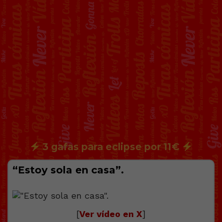
3 gafas para eclipse por 11€
“Estoy sola en casa”.
[
Ver vídeo en X
]