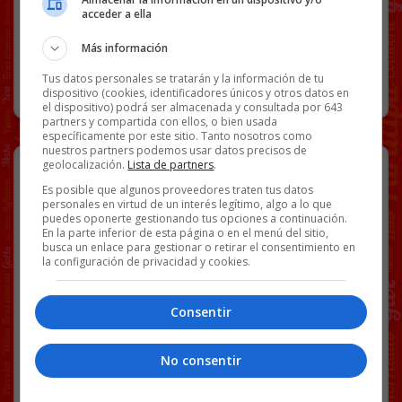
acceder a ella
FAIL
VÍDEOS
58 COMENTARIOS
Más información
Tus datos personales se tratarán y la información de tu
RANDOM
10 MAYO, 2026
dispositivo (cookies, identificadores únicos y otros datos en
el dispositivo) podrá ser almacenada y consultada por 643
partners y compartida con ellos, o bien usada
específicamente por este sitio. Tanto nosotros como
nuestros partners podemos usar datos precisos de
La número 1 del mundo, Aryna
geolocalización.
Lista de partners
.
Sabalenka pelea más dinero y
Es posible que algunos proveedores traten tus datos
amenaza con boicotear los Grand
personales en virtud de un interés legítimo, algo a lo que
puedes oponerte gestionando tus opciones a continuación.
Slam.
En la parte inferior de esta página o en el menú del sitio,
busca un enlace para gestionar o retirar el consentimiento en
Sabalenka y varios jugadores del tour piensan que
la configuración de privacidad y cookies.
deberían estar más cerca de repartirse el ingreso a
un 50-50% con el promotor.
Consentir
No consentir
[
Ver vídeo en X
]