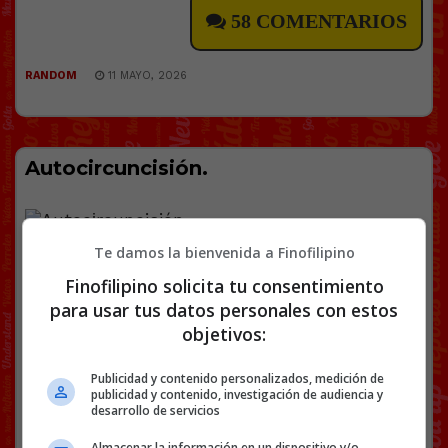
58 COMENTARIOS
RANDOM
11 MAYO, 2026
Autocіrcuncisión.
Te damos la bienvenida a Finofilipino
[
Ver vídeo en X
]
Finofilipino solicita tu consentimiento
También se operó la miopía con Glassik…
para usar tus datos personales con estos
[
Ver vídeo en X
]
objetivos:
Enviado por @
365janeswf
Publicidad y contenido personalizados, medición de
publicidad y contenido, investigación de audiencia y
Facebook
Twitter
WhatsApp
Gmail
Copy
desarrollo de servicios
Link
Almacenar la información en un dispositivo y/o