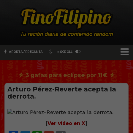
APORTA / PREGUNTA
∞ SCROLL
3 gafas para eclipse por 11€
Arturo Pérez-Reverte acepta la
derrota.
[
Ver vídeo en X
]