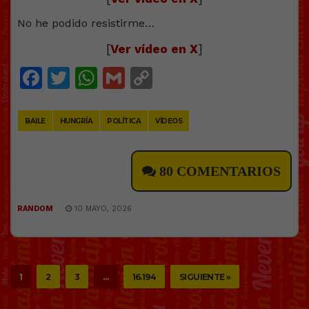
No he podido resistirme…
[
Ver vídeo en X
]
Facebook
Twitter
WhatsApp
Gmail
Copy
Link
BAILE
HUNGRÍA
POLÍTICA
VÍDEOS
80 COMENTARIOS
RANDOM
10 MAYO, 2026
1
2
3
…
16.194
SIGUIENTE »