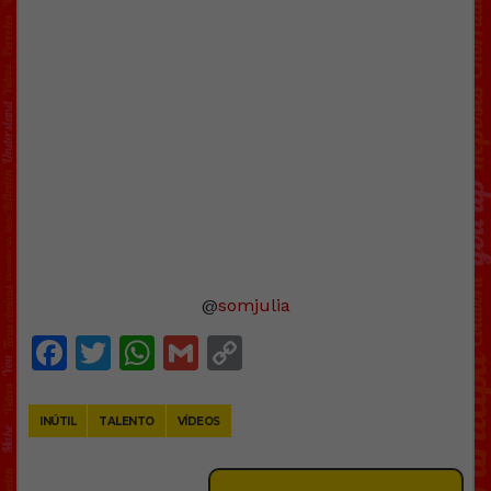
@
somjulia
Facebook
Twitter
WhatsApp
Gmail
Copy
Link
INÚTIL
TALENTO
VÍDEOS