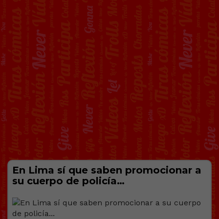
En Lima sí que saben promocionar a
su cuerpo de policía…