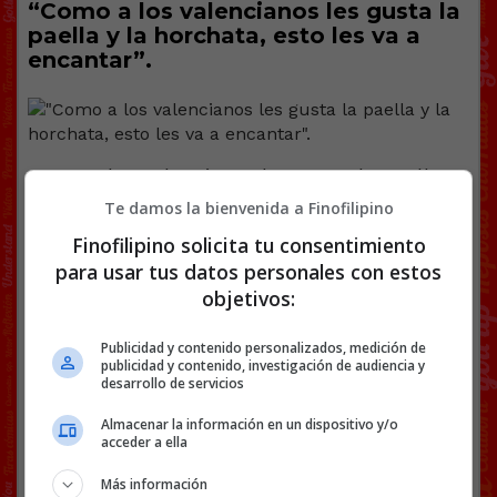
“Como a los valencianos les gusta la
paella y la horchata, esto les va a
encantar”.
Como a los valencianos les gusta la paella y
la horchata, esto les va a encantar
Te damos la bienvenida a Finofilipino
pic.twitter.com/vLE2S02ttq
Finofilipino solicita tu consentimiento
— Prendente1 (@prendente1)
April 12, 2024
para usar tus datos personales con estos
objetivos:
[
Ver vídeo en X
]
Facebook
Twitter
WhatsApp
Gmail
Copy
Publicidad y contenido personalizados, medición de
publicidad y contenido, investigación de audiencia y
Link
desarrollo de servicios
HORCHATA
PAELLA
VÍDEOS
Almacenar la información en un dispositivo y/o
acceder a ella
Más información