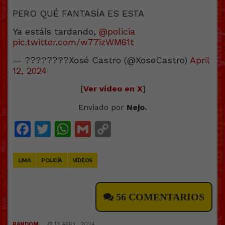
PERO QUÉ FANTASÍA ES ESTA
Ya estáis tardando,
@policia
pic.twitter.com/w77izWM61t
— ????️‍????Xosé Castro (@XoseCastro)
April
12, 2024
[
Ver vídeo en X
]
Enviado por
Nejo.
Facebook
Twitter
WhatsApp
Gmail
Copy
Link
LIMA
POLICÍA
VÍDEOS
56 COMENTARIOS
RANDOM
13 ABRIL, 2024