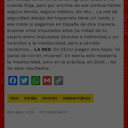
cuerda floja, pero por encima de ese umbral tienes
seguro dental, seguro médico, etc etc… La red de
seguridad debajo del trapecista tiene un coste, y
ese coste lo pagamos en España de otra manera.
Supone unos impuestos altos (la mitad de tu
salario entre impuestos directos e indirectos) y un
incentivo a la mediocridad, pero a cambio
recibimos…
LA RED
. En EEUU juegan otra baza: “si
paras de correr, mueres”. En teoría esto repelería
la mediocridad, pero en la práctica, en 2024… No
da esos resultados.
Facebook
Twitter
WhatsApp
Gmail
Copy
Link
EEUU
ESPAÑA
NOTICIAS
SANIDAD PÚBLICA
13 ABRIL, 2024
111 COMENTARIOS