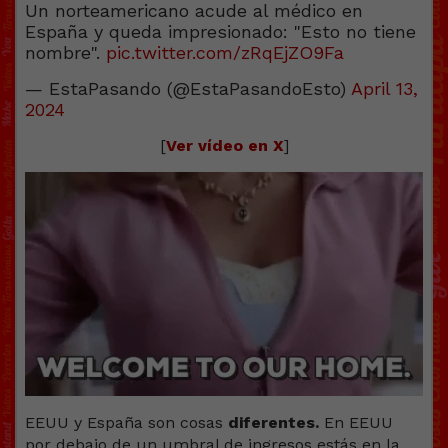
Un norteamericano acude al médico en
España y queda impresionado: "Esto no tiene
nombre".
pic.twitter.com/zRqEjZO9Fa
— EstaPasando (@EstaPasandoEsto)
April 13,
2024
[
Ver vídeo en X
]
EEUU y España son cosas
diferentes.
En EEUU
por debajo de un umbral de ingresos estás en la