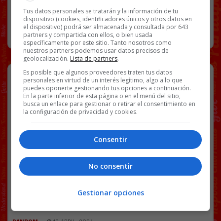
68 COMENTARIOS
Tus datos personales se tratarán y la información de tu
dispositivo (cookies, identificadores únicos y otros datos en
el dispositivo) podrá ser almacenada y consultada por 643
RANDOM
13 ABRIL, 2024
partners y compartida con ellos, o bien usada
específicamente por este sitio. Tanto nosotros como
nuestros partners podemos usar datos precisos de
geolocalización.
Lista de partners
.
Es posible que algunos proveedores traten tus datos
¿Qué es peor? ¿La ignorancia o la
personales en virtud de un interés legítimo, algo a lo que
indiferencia?
puedes oponerte gestionando tus opciones a continuación.
En la parte inferior de esta página o en el menú del sitio,
busca un enlace para gestionar o retirar el consentimiento en
la configuración de privacidad y cookies.
Facebook
Twitter
WhatsApp
Gmail
Copy
Consentir
Link
DIÓGENES
IGNORANCIA
INDIFERENCIA
MEMES
No consentir
Gestionar opciones
19 COMENTARIOS