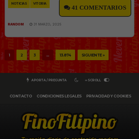
NOTICIAS
VITORIA
41 COMENTARIOS
RANDOM
31 MARZO, 2025
1
2
3
…
13.874
SIGUIENTE »
APORTA / PREGUNTA
∞ SCROLL
CONTACTO
CONDICIONES LEGALES
PRIVACIDAD Y COOKIES