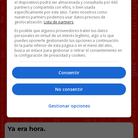
el dispositivo) podrá ser almacenada y consultada por 643
partners y compartida con ellos, o bien usada
específicamente por este sitio. Tanto nosotros como
nuestros partners podemos usar datos precisos de
geolocalización.
Lista de partners
.
Es posible que algunos proveedores traten tus datos
personales en virtud de un interés legítimo, algo a lo que
puedes oponerte gestionando tus opciones a continuación.
En la parte inferior de esta página o en el menú del sitio,
busca un enlace para gestionar o retirar el consentimiento en
la configuración de privacidad y cookies.
Consentir
No consentir
Gestionar opciones
Ya era hora.