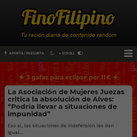
APORTA / PREGUNTA
∞ SCROLL
3 gafas para eclipse por 11€
La Asociación de Mujeres Juezas
critica la absolución de Alves:
“Podría llevar a situaciones de
impunidad”
Eso sí, las situaciones de indefensión les dan
igual…