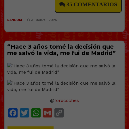
35 COMENTARIOS
RANDOM
31 MARZO, 2025
“Hace 3 años tomé la decisión que
me salvó la vida, me fui de Madrid”
@
forocoches
Facebook
Twitter
WhatsApp
Gmail
Copy
Link