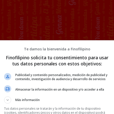
Te damos la bienvenida a Finofilipino
ol no figuran en ese 50%.
Finofilipino solicita tu consentimiento para usar
tus datos personales con estos objetivos:
Publicidad y contenido personalizados, medición de publicidad y
s años se asienta. El ejercicio 2023
contenido, investigación de audiencia y desarrollo de servicios
s¡natos de mujeres cometidos por
Almacenar la información en un dispositivo y/o acceder a ella
2024 terminó con el 36,2%, y el primer
cabado con tres de seis feminicidios
Más información
nacidos fuera de España, el 50%. Esto
Tus datos personales se tratarán y la información de tu dispositivo
te
la mitad de los ases¡natos de
(cookies, identificadores únicos y otros datos en el dispositivo) podrá