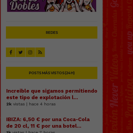
REDES
POSTS MÁS VISTOS (24H)
Increible que sigamos permitiendo
este tipo de explotación l...
2k
vistas | hace 4 horas
IBIZA: 6,50 € por una Coca-Cola
de 20 cl, 11 € por una botel...
1k
vistas | hace 7 horas