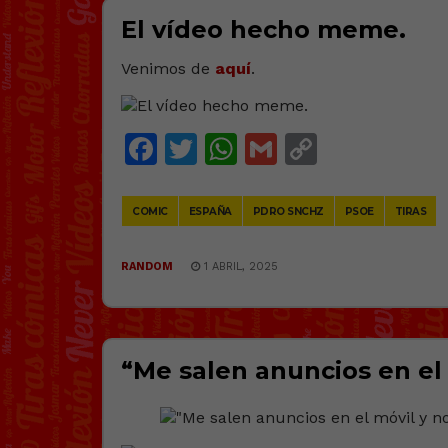
El vídeo hecho meme.
Venimos de
aquí
.
Facebook
Twitter
WhatsApp
Gmail
Copy
Link
COMIC
ESPAÑA
PDRO SNCHZ
PSOE
TIRAS
RANDOM
1 ABRIL, 2025
“Me salen anuncios en el 