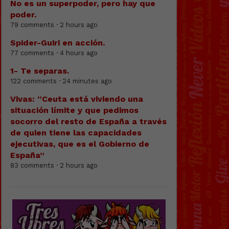
No es un superpoder, pero hay que
poder.
79 comments · 2 hours ago
Spider-Guiri en acción.
77 comments · 4 hours ago
1- Te separas.
122 comments · 24 minutes ago
Vivas: “Ceuta está viviendo una
situación límite y que pedimos
socorro del resto de España a través
de quien tiene las capacidades
ejecutivas, que es el Gobierno de
España”
83 comments · 2 hours ago