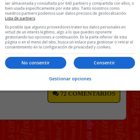
por el 13,4% de la población
. O, en
ser almacenada y consultada por 643 partners y compartida con ellos, o
bien usada específicamente por este sitio. Tanto nosotros como
 ases¡natos de mujeres perpetrados
nuestros partners podemos usar datos precisos de geolocalización.
plican en proporción a los cometidos
Lista de partners
.
jective
Es posible que algunos proveedores traten tus datos personales en
virtud de un interés legítimo, algo a lo que puedes oponerte
gestionando tus opciones a continuación. En la parte inferior de esta
página o en el menú del sitio, busca un enlace para gestionar o retirar el
consentimiento en la configuración de privacidad y cookies.
No consentir
Consentir
Gestionar opciones
72 COMENTARIOS