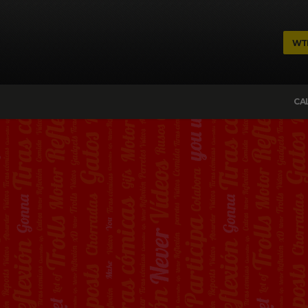
WT
CA