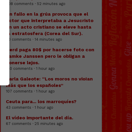
208 comments · 52 minutes ago
Un fallo en la grúa provoca que el
actor que interpretaba a Jesucristo
en un acto cristiano se eleve hasta
la estratosfera (Corea del Sur).
80 comments · 14 minutes ago
Nerd paga 80$ por hacerse foto con
Famke Janssen pero le obligan a
ponerse lejos.
140 comments · 1 hour ago
Carla Galeote: “Los moros no vioIan
más que los españoles”
107 comments · 1 hour ago
Ceuta para... los marroquíes?
43 comments · 1 hour ago
El vídeo importante del día.
67 comments · 25 minutes ago