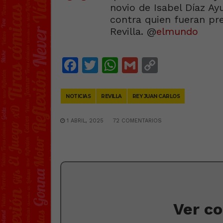
novio de Isabel Díaz A
contra quien fueran pr
Revilla. @
elmundo
Facebook
Twitter
WhatsApp
Gmail
Copy
Link
NOTICIAS
REVILLA
REY JUAN CARLOS
1 ABRIL, 2025
72 COMENTARIOS
Ver c