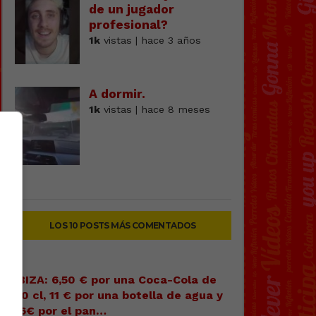
de un jugador
profesional?
1k
vistas | hace 3 años
A dormir.
1k
vistas | hace 8 meses
LOS 10 POSTS MÁS COMENTADOS
IBIZA: 6,50 € por una Coca-Cola de
20 cl, 11 € por una botella de agua y
16€ por el pan…