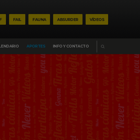
F
FAIL
FAUNA
ABSURDER
VÍDEOS
BUSCAR
LENDARIO
APORTES
INFO Y CONTACTO