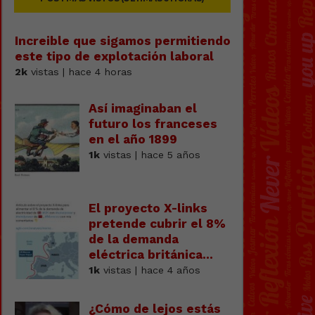
Increible que sigamos permitiendo
este tipo de explotación laboral
2k
vistas | hace 4 horas
Así imaginaban el
futuro los franceses
en el año 1899
1k
vistas | hace 5 años
El proyecto X-links
pretende cubrir el 8%
de la demanda
eléctrica británica...
1k
vistas | hace 4 años
¿Cómo de lejos estás