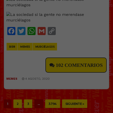
Facebook
Twitter
WhatsApp
Gmail
Copy
Link
BS18
MEMES
MURCIÉLAGOS
102 COMENTARIOS
MEMES
4 AGOSTO, 2020
1
2
3
…
3.794
SIGUIENTE »