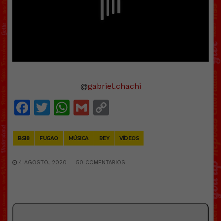
@
gabriel.chachi
Facebook
Twitter
WhatsApp
Gmail
Copy
Link
BS18
FUGAO
MÚSICA
REY
VÍDEOS
4 AGOSTO, 2020
50 COMENTARIOS