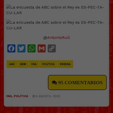
@
AntonioRull
Facebook
Twitter
WhatsApp
Gmail
Copy
Link
ABC
BS18
FAIL
POLÍTICA
PRENSA
95 COMENTARIOS
FAIL
,
POLÍTICA
4 AGOSTO, 2020