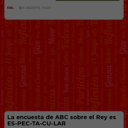
FAIL
4 AGOSTO, 2020
La encuesta de ABC sobre el Rey es
ES-PEC-TA-CU-LAR