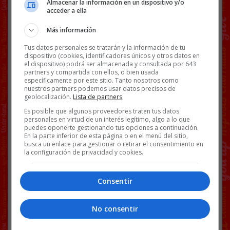
Almacenar la información en un dispositivo y/o
acceder a ella
Más información
Tus datos personales se tratarán y la información de tu
dispositivo (cookies, identificadores únicos y otros datos en
el dispositivo) podrá ser almacenada y consultada por 643
partners y compartida con ellos, o bien usada
específicamente por este sitio. Tanto nosotros como
nuestros partners podemos usar datos precisos de
geolocalización.
Lista de partners
.
Es posible que algunos proveedores traten tus datos
personales en virtud de un interés legítimo, algo a lo que
puedes oponerte gestionando tus opciones a continuación.
En la parte inferior de esta página o en el menú del sitio,
busca un enlace para gestionar o retirar el consentimiento en
Facebook
Twitter
WhatsApp
Gmail
Copy
la configuración de privacidad y cookies.
Link
Consentir
BS18
MEMES
REY
188 COMENTARIOS
No consentir
MEMES
4 AGOSTO, 2020