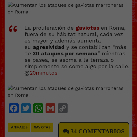
La proliferación de
gaviotas
en Roma,
fuera de su hábitat natural, cada vez
es mayor y además aumenta
su
agresividad
y se contabilizan “más
de
30 ataques por semana
” mientras
se pasea, se asoma a la terraza o
simplemente se come algo por la calle.
@
20minutos
Facebook
Twitter
WhatsApp
Gmail
Copy
Link
ANIMALES
GAVIOTAS
34 COMENTARIOS