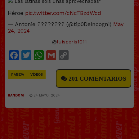
Héroe
pic.twitter.com/cNcTBzdWcd
— Antonie ???????? (@tip0DeIncogni)
May
24, 2024
@
luisperis1011
Facebook
Twitter
WhatsApp
Gmail
Copy
Link
PAREJA
VÍDEOS
201 COMENTARIOS
RANDOM
24 MAYO, 2024