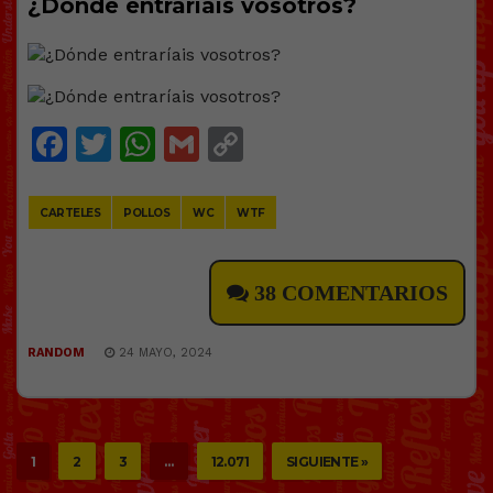
¿Dónde entraríais vosotros?
Facebook
Twitter
WhatsApp
Gmail
Copy
Link
CARTELES
POLLOS
WC
WTF
38 COMENTARIOS
RANDOM
24 MAYO, 2024
1
2
3
…
12.071
SIGUIENTE »