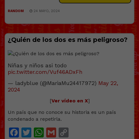
RANDOM
24 MAYO, 2024
¿Quién de los dos es más peligroso?
Niñas y niños asi todo
pic.twitter.com/Vuf46ADxFh
— ladyblue (@MariaMu24417972)
May 22,
2024
[
Ver vídeo en X
]
Un país que no conoce su historia es un país
condenado a repetirla.
Facebook
Twitter
WhatsApp
Gmail
Copy