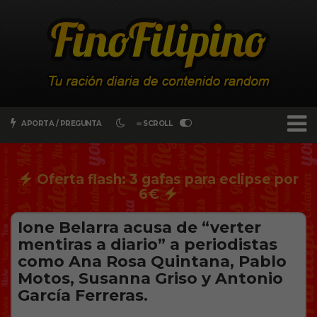
APORTA / PREGUNTA
∞ SCROLL
Oferta flash: 3 gafas para eclipse por
6€
Ione Belarra acusa de “verter
mentiras a diario” a periodistas
como Ana Rosa Quintana, Pablo
Motos, Susanna Griso y Antonio
García Ferreras.