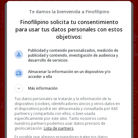
El gremio de los coleccionistas de
Te damos la bienvenida a Finofilipino
latas de bebidas energéticas es…
Finofilipino solicita tu consentimiento
ESPECIAL.
para usar tus datos personales con estos
objetivos:
Publicidad y contenido personalizados, medición de
Para todos los amantes de la frenología, os
publicidad y contenido, investigación de audiencia y
desarrollo de servicios
traigo esta joya.
pic.twitter.com/yIigOquH6r
— Osito (@emerre_inv)
May 22, 2024
Almacenar la información en un dispositivo y/o
acceder a ella
[
Ver vídeo en X
]
Más información
Tus datos personales se tratarán y la información de tu
dispositivo (cookies, identificadores únicos y otros datos en
el dispositivo) podrá ser almacenada y consultada por 643
Facebook
Twitter
WhatsApp
Gmail
Copy
partners y compartida con ellos, o bien usada
específicamente por este sitio. Tanto nosotros como
Link
nuestros partners podemos usar datos precisos de
geolocalización.
Lista de partners
.
COLECCIONISTAS
VÍDEOS
Es posible que algunos proveedores traten tus datos