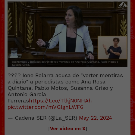
???? Ione Belarra acusa de "verter mentiras
a diario" a periodistas como Ana Rosa
Quintana, Pablo Motos, Susanna Griso y
Antonio García
Ferreras
https://t.co/TlkjN0NHAh
pic.twitter.com/mVGIgnLWF6
— Cadena SER (@La_SER)
May 22, 2024
[
Ver vídeo en X
]