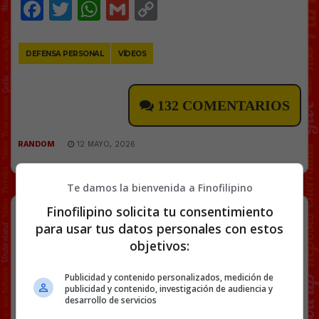
Facebook
Twitter
WhatsApp
Gmail
Copy
Link
DEFENSA PERSONAL
VÍDEOS
132 COMENTARIOS
RANDOM
12 MAYO, 2026
Te damos la bienvenida a Finofilipino
Cuando pides comida a domicilio
Finofilipino solicita tu consentimiento
(está pasando).
para usar tus datos personales con estos
objetivos:
Activad el audio.
Publicidad y contenido personalizados, medición de
@pepeylucass
publicidad y contenido, investigación de audiencia y
desarrollo de servicios
No hay día que no se olviden algo
#humor