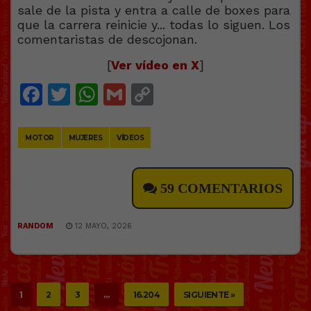
[
Ver vídeo en X
]
Facebook
Twitter
WhatsApp
Gmail
Copy
Link
MOTOR
MUJERES
VÍDEOS
59 COMENTARIOS
RANDOM
12 MAYO, 2026
1
2
3
…
16.204
SIGUIENTE »