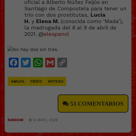
oficial a Alberto Núñez Feijóo en
Santiago de Compostela para tener un
trío con dos prostitutas,
Lucía
H.
y
Elena M.
(conocida como ‘Mada’),
la madrugada del 8 al 9 de abril de
2021. @
elespanol
Facebook
Twitter
WhatsApp
Gmail
Copy
Link
ÁBALOS
FEIJÓO
NOTICIAS
53 COMENTARIOS
RANDOM
12 MAYO, 2026