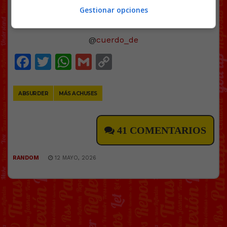
Gestionar opciones
@
cuerdo_de
Facebook
Twitter
WhatsApp
Gmail
Copy
Link
ABSURDER
MÁS ACHUSES
41 COMENTARIOS
RANDOM
12 MAYO, 2026