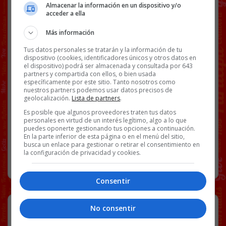
Almacenar la información en un dispositivo y/o
acceder a ella
♬ sonido original – pepeylucas
Más información
Tus datos personales se tratarán y la información de tu
Facebook
Twitter
WhatsApp
Gmail
Copy
dispositivo (cookies, identificadores únicos y otros datos en
el dispositivo) podrá ser almacenada y consultada por 643
Link
partners y compartida con ellos, o bien usada
específicamente por este sitio. Tanto nosotros como
nuestros partners podemos usar datos precisos de
COMIDA
COMIDA A DOMICILIO
PEPE Y LUCAS
VÍDEOS
geolocalización.
Lista de partners
.
Es posible que algunos proveedores traten tus datos
personales en virtud de un interés legítimo, algo a lo que
puedes oponerte gestionando tus opciones a continuación.
56 COMENTARIOS
En la parte inferior de esta página o en el menú del sitio,
busca un enlace para gestionar o retirar el consentimiento en
la configuración de privacidad y cookies.
RANDOM
12 MAYO, 2026
Consentir
Sidote
No consentir