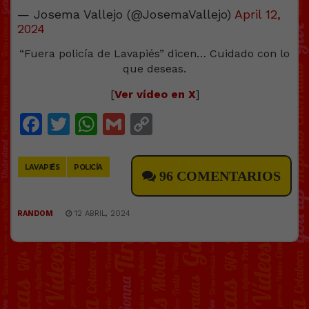
— Josema Vallejo (@JosemaVallejo)
April 12,
2024
“Fuera policía de Lavapiés” dicen… Cuidado con lo
que deseas.
[
Ver vídeo en X
]
Facebook
Twitter
WhatsApp
Gmail
Copy
Link
LAVAPIÉS
POLICÍA
96 COMENTARIOS
RANDOM
12 ABRIL, 2024