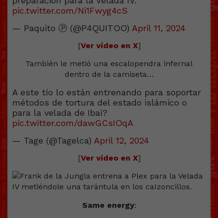
preparación para la Velada IV.
pic.twitter.com/Ni1Fwyg4cS
— Paquito Ⓟ (@P4QUITOO)
April 11, 2024
[
Ver vídeo en X
]
También le metió una escalopendra infernal
dentro de la camiseta…
A este tío lo están entrenando para soportar
métodos de tortura del estado islámico o
para la velada de Ibai?
pic.twitter.com/dawGCsIOqA
— Tage (@Tagelca)
April 12, 2024
[
Ver vídeo en X
]
Same energy
: