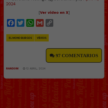
2024
[
Ver vídeo en X
]
Facebook
Twitter
WhatsApp
Gmail
Copy
Link
EL MONO BURGOS
VÍDEOS
97 COMENTARIOS
RANDOM
12 ABRIL, 2024