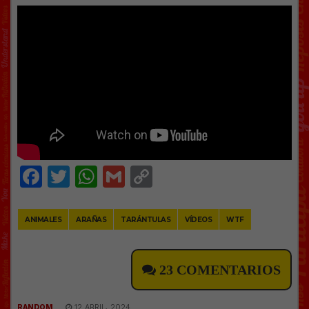
Facebook
Twitter
WhatsApp
Gmail
Copy
Link
ANIMALES
ARAÑAS
TARÁNTULAS
VÍDEOS
WTF
23 COMENTARIOS
RANDOM
12 ABRIL, 2024