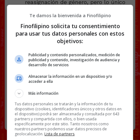
reasignación de género, pero lo único
que hay cierto hasta la fecha es que la
joven
ya ha cambiado de nombre
.
Te damos la bienvenida a Finofilipino
@
elmundo
Finofilipino solicita tu consentimiento
para usar tus datos personales con estos
objetivos:
Publicidad y contenido personalizados, medición de
Facebook
Twitter
WhatsApp
Gmail
Copy
publicidad y contenido, investigación de audiencia y
desarrollo de servicios
Link
Almacenar la información en un dispositivo y/o
BEN AFFLECK
LGTBI
NOTICIAS
acceder a ella
Más información
76 COMENTARIOS
Tus datos personales se tratarán y la información de tu
dispositivo (cookies, identificadores únicos y otros datos en
el dispositivo) podrá ser almacenada y consultada por 643
RANDOM
12 ABRIL, 2024
partners y compartida con ellos, o bien usada
específicamente por este sitio. Tanto nosotros como
nuestros partners podemos usar datos precisos de
geolocalización.
Lista de partners
.