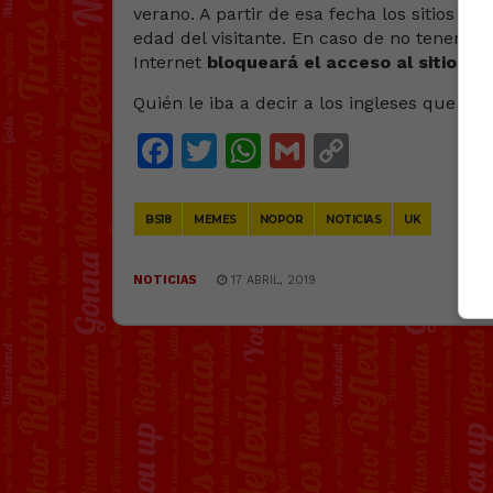
verano. A partir de esa fecha los sitios p
edad del visitante. En caso de no tener la
Internet
bloqueará el acceso al sitio.
[…]
Quién le iba a decir a los ingleses que el
Facebook
Twitter
WhatsApp
Gmail
Copy
Link
BS18
MEMES
NOPOR
NOTICIAS
UK
NOTICIAS
17 ABRIL, 2019