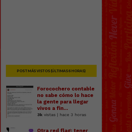
POST MÁS VISTOS (ÚLTIMAS 6 HORAS)
Forocochero contable
no sabe cómo lo hace
la gente para llegar
vivos a fin...
3k
vistas | hace 3 horas
Otra red flag: tener