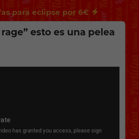
fas para eclipse por 6€
 rage” esto es una pelea