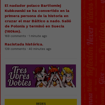
El nadador polaco Bartłomiej
Kubkowski se ha convertido en la
primera persona de la historia en
cruzar el mar Báltico a nado. Salió
de Polonia y terminó en Suecia
(160km).
169 comments · 1 minute ago
Racistada histórica.
139 comments · 40 minutes ago
REDES