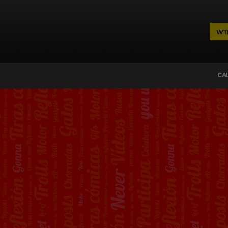
WT
CA