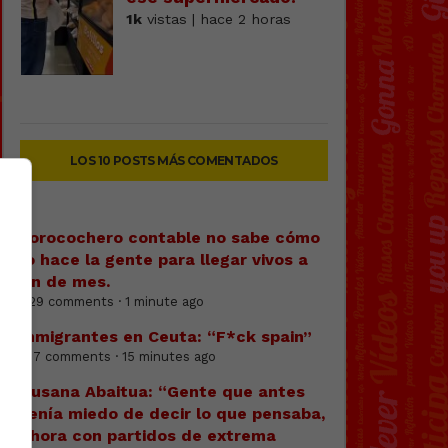
1k
vistas | hace 2 horas
LOS 10 POSTS MÁS COMENTADOS
Forocochero contable no sabe cómo
lo hace la gente para llegar vivos a
fin de mes.
329 comments · 1 minute ago
Inmigrantes en Ceuta: “F*ck spain”
157 comments · 15 minutes ago
Susana Abaitua: “Gente que antes
tenía miedo de decir lo que pensaba,
ahora con partidos de extrema