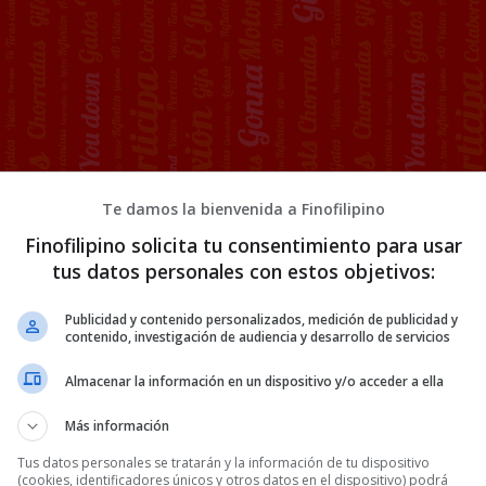
Te damos la bienvenida a Finofilipino
Finofilipino solicita tu consentimiento para usar
fas para eclipse por 6€
tus datos personales con estos objetivos:
Publicidad y contenido personalizados, medición de publicidad y
 bloqueará el nopor a los
contenido, investigación de audiencia y desarrollo de servicios
ños
Almacenar la información en un dispositivo y/o acceder a ella
Más información
Tus datos personales se tratarán y la información de tu dispositivo
gor de la ley será
el día 15 de julio,
es decir, en
(cookies, identificadores únicos y otros datos en el dispositivo) podrá