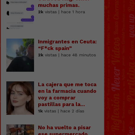
muchas primas.
2k
vistas | hace 1 hora
Inmigrantes en Ceuta:
“F*ck spain”
2k
vistas | hace 48 minutos
La cajera que me toca
en la farmacia cuando
voy a comprar
pastillas para la...
1k
vistas | hace 2 días
No ha vuelto a pisar
ese supermercado.