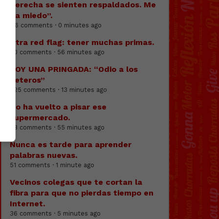
derecha se sienten respaldados. Me
da miedo”.
116 comments · 0 minutes ago
Otra red flag: tener muchas primas.
80 comments · 56 minutes ago
SOY UNA PRINGADA: “Odio a los
heteros”
225 comments · 13 minutes ago
No ha vuelto a pisar ese
supermercado.
68 comments · 55 minutes ago
Nunca es tarde para aprender
palabras nuevas.
51 comments · 1 minute ago
Vecinos colegas que te cortan la
fibra para que no pierdas tiempo en
Internet.
36 comments · 5 minutes ago