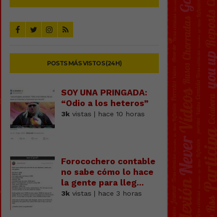
POSTS MÁS VISTOS (24H)
SOY UNA PRINGADA:
“Odio a los heteros”
3k
vistas | hace 10 horas
Forocochero contable
no sabe cómo lo hace
la gente para lleg...
3k
vistas | hace 3 horas