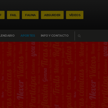
F
FAIL
FAUNA
ABSURDER
VÍDEOS
BUSCAR
LENDARIO
APORTES
INFO Y CONTACTO