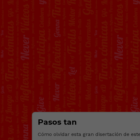
Pasos tan
Cómo olvidar esta gran disertación de es