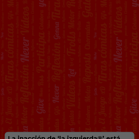
La inacción de ‘la izquierda®’ está