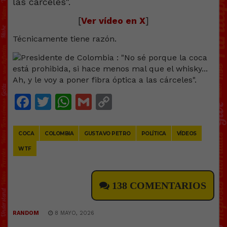
[
Ver vídeo en X
]
Técnicamente tiene razón.
Facebook
Twitter
WhatsApp
Gmail
Copy
Link
COCA
COLOMBIA
GUSTAVO PETRO
POLÍTICA
VÍDEOS
WTF
138 COMENTARIOS
RANDOM
8 MAYO, 2026