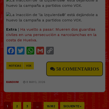
Extra
|
Ha vuelto a pasar: Mueren dos guardias
civiles en una persecución a narcolanchas en la
costa de Huelva
.
Facebook
Twitter
WhatsApp
Gmail
Copy
Link
NOTICIAS
VOX
58 COMENTARIOS
RANDOM
8 MAYO, 2026
1
2
3
…
16.182
SIGUIENTE »