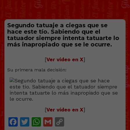
Segundo tatuaje a ciegas que se
hace este tío. Sabiendo que el
tatuador siempre intenta tatuarte lo
más inapropiado que se le ocurre.
[
Ver vídeo en X
]
Su primera mala decisión:
[
Ver vídeo en X
]
Facebook
Twitter
WhatsApp
Gmail
Copy