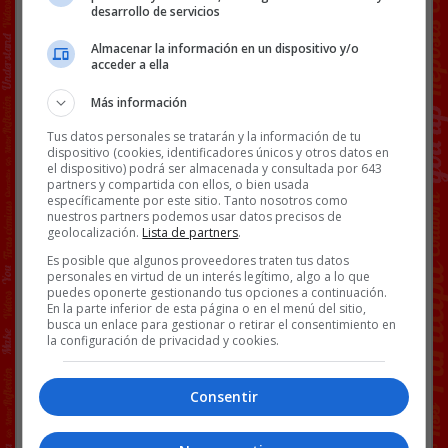
desarrollo de servicios
Almacenar la información en un dispositivo y/o
acceder a ella
Más información
Tus datos personales se tratarán y la información de tu
dispositivo (cookies, identificadores únicos y otros datos en
el dispositivo) podrá ser almacenada y consultada por 643
partners y compartida con ellos, o bien usada
específicamente por este sitio. Tanto nosotros como
nuestros partners podemos usar datos precisos de
geolocalización.
Lista de partners
.
Es posible que algunos proveedores traten tus datos
personales en virtud de un interés legítimo, algo a lo que
puedes oponerte gestionando tus opciones a continuación.
@
elmundo
enviado por
Xtresado
.
En la parte inferior de esta página o en el menú del sitio,
busca un enlace para gestionar o retirar el consentimiento en
Facebook
Twitter
WhatsApp
Gmail
Copy
la configuración de privacidad y cookies.
Link
Consentir
BS18
ENFERMERA
NOTICIAS
ROPA
RUSIA
RUSOS
TRANSPARENTE