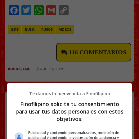
Facebook
Twitter
WhatsApp
Gmail
Copy
Link
BS18
RUSIA
RUSOS
VÍDEOS
116 COMENTARIOS
RUSOS
,
FAIL
6 JULIO, 2020
Te damos la bienvenida a Finofilipino
Pero cómo que la expedientan…
Finofilipino solicita tu consentimiento
deberían ascenderla por alegrarle el
para usar tus datos personales con estos
día a los pacientes
objetivos:
Cuando le llamaron la atención, ella dijo que no se
había dado cuenta de que el traje se
Publicidad y contenido personalizados, medición de
transparentaba.
publicidad y contenido, investigación de audiencia y