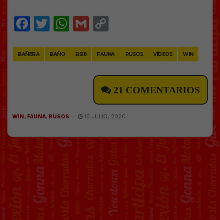
Facebook
Twitter
WhatsApp
Gmail
Copy
Link
BAÑERA
BAÑO
BS18
FAUNA
RUSOS
VÍDEOS
WIN
21 COMENTARIOS
WIN
,
FAUNA
,
RUSOS
15 JULIO, 2020