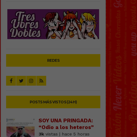
REDES
POSTS MÁS VISTOS (24H)
SOY UNA PRINGADA:
“Odio a los heteros”
3k
vistas | hace 5 horas