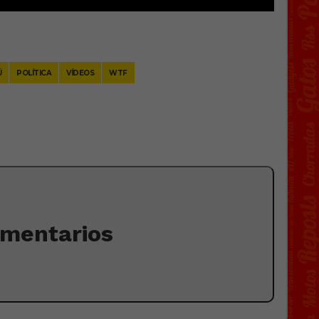
Ú
POLÍTICA
VÍDEOS
WTF
omentarios