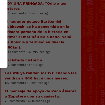
SOY UNA PRINGADA: “Odio a los
heteros”
136 comments · 6 minutes ago
El nadador polaco Bartłomiej
Kubkowski se ha convertido en la
primera persona de la historia en
cruzar el mar Báltico a nado. Salió
de Polonia y terminó en Suecia
(160km).
141 comments · 32 minutes ago
Racistada histórica.
127 comments · 1 hour ago
Las V16 ya rondan los 12€ cuando las
vendían a 40€ hace unos meses…
107 comments · 0 minutes ago
El mensaje de apoyo de Paco Álvarez
a Zapatero con su camiseta.
78 comments · 43 minutes ago