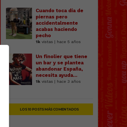
Cuando toca día de
piernas pero
accidentalmente
acabas haciendo
pecho
1k
vistas | hace 5 años
Un finolier que tiene
un bar y se plantea
abandonar España,
necesita ayuda...
1k
vistas | hace 3 años
LOS 10 POSTS MÁS COMENTADOS