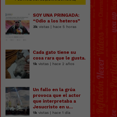
SOY UNA PRINGADA:
“Odio a los heteros”
3k
vistas | hace 5 horas
Cada gato tiene su
cosa rara que le gusta.
1k
vistas | hace 2 años
Un fallo en la grúa
provoca que el actor
que interpretaba a
Jesucristo en u...
1k
vistas | hace 1 día