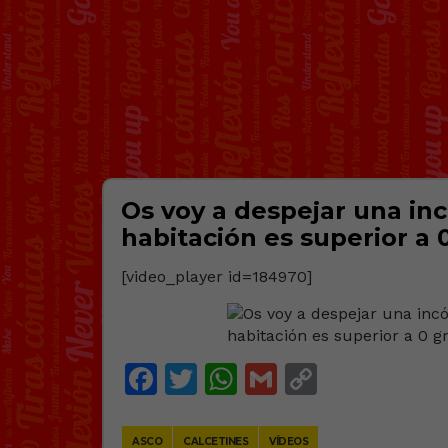
Os voy a despejar una in
habitación es superior a 
[video_player id=184970]
Facebook
Twitter
WhatsApp
Gmail
Copy
Link
ASCO
CALCETINES
VÍDEOS