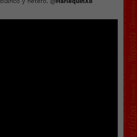
 blanco y hetero. @
HarlequinX8