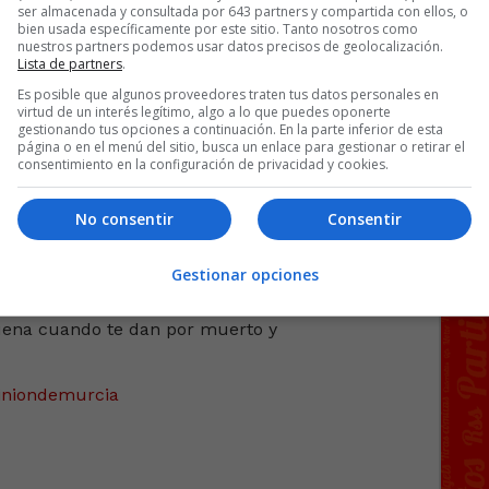
ser almacenada y consultada por 643 partners y compartida con ellos, o
bien usada específicamente por este sitio. Tanto nosotros como
nuestros partners podemos usar datos precisos de geolocalización.
Lista de partners
.
fas para eclipse por 6€
Es posible que algunos proveedores traten tus datos personales en
virtud de un interés legítimo, algo a lo que puedes oponerte
gestionando tus opciones a continuación. En la parte inferior de esta
página o en el menú del sitio, busca un enlace para gestionar o retirar el
uena cuando te dan por
consentimiento en la configuración de privacidad y cookies.
cía
No consentir
Consentir
Gestionar opciones
 cuando le despertaron:
iniondemurcia