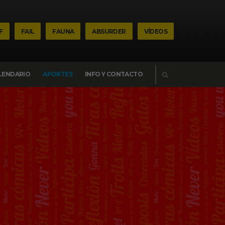
F
FAIL
FAUNA
ABSURDER
VÍDEOS
BUSCAR
LENDARIO
APORTES
INFO Y CONTACTO