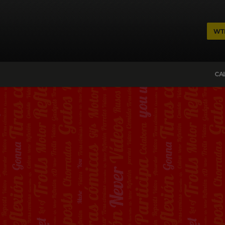
WT
CA