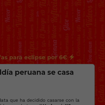
fas para eclipse por 6€
ldía peruana se casa
data que ha decidido casarse con la