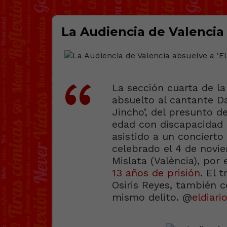
La Audiencia de Valencia 
La sección cuarta de la
absuelto al cantante Da
Jincho’, del presunto d
edad con discapacidad 
asistido a un conciert
celebrado el 4 de novi
Mislata (València), por 
13 años de prisión
. El 
Osiris Reyes, también 
mismo delito. @
eldiari