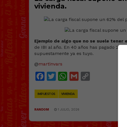
vivienda.
Ejemplo de algo que no se suele tener 
de IBI al año. En 40 años has pagado 20.0
supuestamente ya es tuyo.
@
martinvars
Facebook
Twitter
WhatsApp
Gmail
Copy
Link
IMPUESTOS
VIVIENDA
RANDOM
1 JULIO, 2026