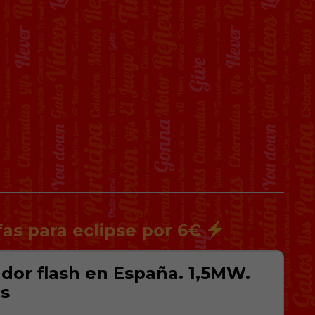
fas para eclipse por 6€
dor flash en España. 1,5MW.
os