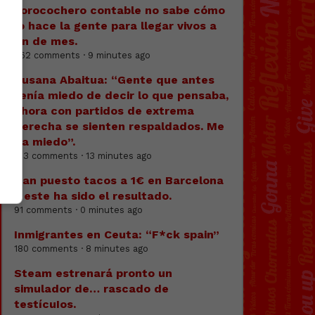
Forocochero contable no sabe cómo
lo hace la gente para llegar vivos a
fin de mes.
362 comments · 9 minutes ago
Susana Abaitua: “Gente que antes
tenía miedo de decir lo que pensaba,
ahora con partidos de extrema
derecha se sienten respaldados. Me
da miedo”.
193 comments · 13 minutes ago
Han puesto tacos a 1€ en Barcelona
y este ha sido el resultado.
91 comments · 0 minutes ago
Inmigrantes en Ceuta: “F*ck spain”
180 comments · 8 minutes ago
Steam estrenará pronto un
simulador de… rascado de
testícuIos.