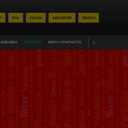
F
FAIL
FAUNA
ABSURDER
VÍDEOS
BUSCAR
LENDARIO
APORTES
INFO Y CONTACTO