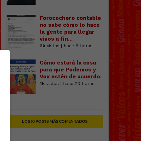
Forocochero contable
no sabe cómo lo hace
la gente para llegar
vivos a fin...
2k
vistas | hace 6 horas
Cómo estará la cosa
para que Podemos y
Vox estén de acuerdo.
1k
vistas | hace 20 horas
LOS 10 POSTS MÁS COMENTADOS