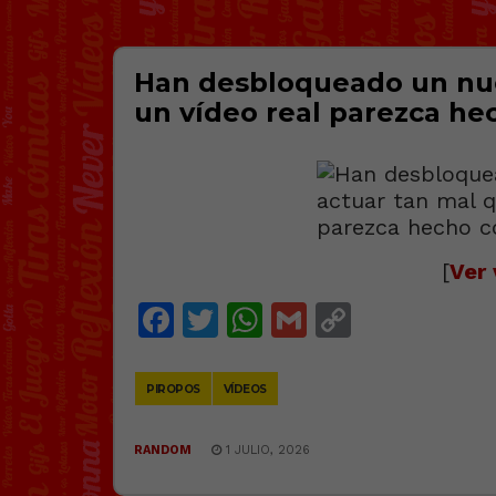
Han desbloqueado un nue
un vídeo real parezca he
[
Ver 
Facebook
Twitter
WhatsApp
Gmail
Copy
Link
PIROPOS
VÍDEOS
RANDOM
1 JULIO, 2026