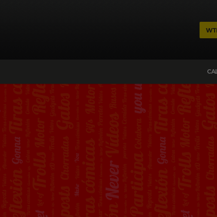
WT
CA