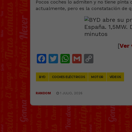
Pocos coches lo admiten y no tiene pinta
actualmente, pero es la constatación de q
[
Ver 
Facebook
Twitter
WhatsApp
Gmail
Copy
Link
BYD
COCHES ELÉCTRICOS
MOTOR
VÍDEOS
RANDOM
1 JULIO, 2026