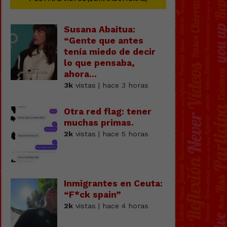
Susana Abaitua:
“Gente que antes
tenía miedo de decir
lo que pensaba,
ahora...
3k
vistas | hace 3 horas
Otra red flag: tener
muchas primas.
2k
vistas | hace 5 horas
Inmigrantes en Ceuta:
“F*ck spain”
2k
vistas | hace 4 horas