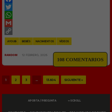
Facebook
Twitter
WhatsApp
Gmail
Copy
AYOUB
BEBÉS
NACIMIENTOS
VÍDEOS
Link
RANDOM
12 FEBRERO, 2025
108 COMENTARIOS
1
2
3
…
13.604
SIGUIENTE »
APORTA / PREGUNTA
∞ SCROLL