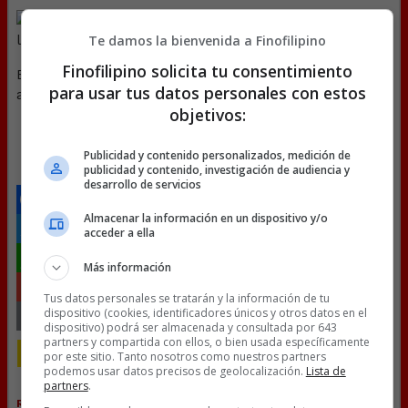
Te damos la bienvenida a Finofilipino
Finofilipino solicita tu consentimiento
En EEUU ya están haciéndose preguntas… Nosotros
para usar tus datos personales con estos
aún estamos con los ojos cerrados.
objetivos:
[
Ver vídeo en X
]
Publicidad y contenido personalizados, medición de
Enviado por @
JC23421
publicidad y contenido, investigación de audiencia y
desarrollo de servicios
Almacenar la información en un dispositivo y/o
Facebook
acceder a ella
Twitter
Más información
WhatsApp
Tus datos personales se tratarán y la información de tu
dispositivo (cookies, identificadores únicos y otros datos en el
Gmail
dispositivo) podrá ser almacenada y consultada por 643
partners y compartida con ellos, o bien usada específicamente
Copy
POLÍTICA
por este sitio. Tanto nosotros como nuestros partners
60 COMENTARIOS
podemos usar datos precisos de geolocalización.
Lista de
Link
partners
.
RANDOM
12 FEBRERO, 2025