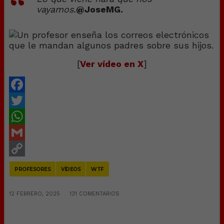
vayamos.
@JoseMG.
[
Ver vídeo en X
]
Facebook
Twitter
WhatsApp
Gmail
Copy
PROFESORES
VÍDEOS
WTF
Link
12 FEBRERO, 2025
131 COMENTARIOS