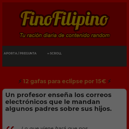
APORTA / PREGUNTA
∞ SCROLL
⚡
12 gafas para eclipse por 15€
⚡
Un profesor enseña los correos
electrónicos que le mandan
algunos padres sobre sus hijos.
Lo que viene hará que nos