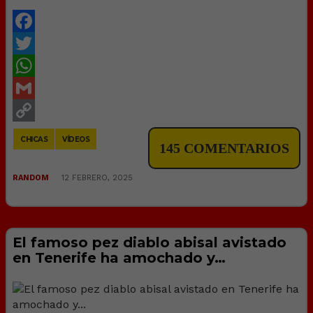
Facebook
Twitter
WhatsApp
Gmail
Copy
CHICAS
VÍDEOS
145 COMENTARIOS
Link
RANDOM
12 FEBRERO, 2025
El famoso pez diablo abisal avistado
en Tenerife ha amochado y…