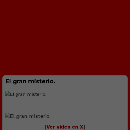
El gran misterio.
[
Ver vídeo en X
]