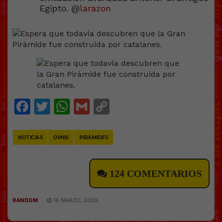
Egipto. @
larazon
Facebook
Twitter
WhatsApp
Gmail
Copy
Link
NOTICIAS
OVNIS
PIRÁMIDES
124 COMENTARIOS
RANDOM
16 MARZO, 2026