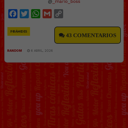
@
_mario_boss
Facebook
Twitter
WhatsApp
Gmail
Copy
Link
PIRÁMIDES
43 COMENTARIOS
RANDOM
6 ABRIL, 2026