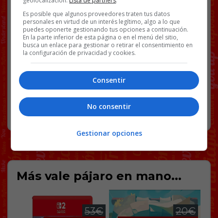
geolocalización.
Lista de partners
.
Facebook
Twitter
WhatsApp
Gmail
Copy
Es posible que algunos proveedores traten tus datos
personales en virtud de un interés legítimo, algo a lo que
Link
puedes oponerte gestionando tus opciones a continuación.
En la parte inferior de esta página o en el menú del sitio,
busca un enlace para gestionar o retirar el consentimiento en
PIRÁMIDES
TER
VÍDEOS
la configuración de privacidad y cookies.
Consentir
56 COMENTARIOS
No consentir
RANDOM
23 JUNIO, 2024
Gestionar opciones