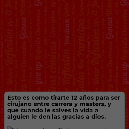
Esto es como tirarte 12 años para ser
cirujano entre carrera y masters, y
que cuando le salves la vida a
alguien le den las gracias a dios.