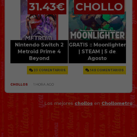
Los mejores
chollos
en
Chollometro