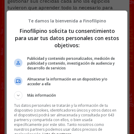
gestionar sus crecidas cada año los egipcios
tuvieron que aprender todo lo necesario para
luego poder construir las pirámides.
Te damos la bienvenida a Finofilipino
Finofilipino solicita tu consentimiento
para usar tus datos personales con estos
objetivos:
Publicidad y contenido personalizados, medición de
publicidad y contenido, investigación de audiencia y
desarrollo de servicios
Almacenar la información en un dispositivo y/o
acceder a ella
Más información
Juraría que se ha rebajado los lados de la
mandíbula. Si lo ha hecho, la verdad es que le ha
Tus datos personales se tratarán y la información de tu
quedado muy bien.
dispositivo (cookies, identificadores únicos y otros datos en
el dispositivo) podrá ser almacenada y consultada por 643
partners y compartida con ellos, o bien usada
Así era antes:
específicamente por este sitio. Tanto nosotros como
nuestros partners podemos usar datos precisos de