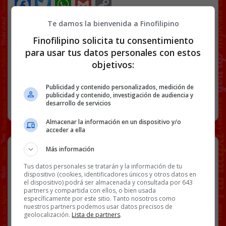
Facebook
Twitter
WhatsApp
Gmail
Copy
Link
Te damos la bienvenida a Finofilipino
NOTICIAS
SUCESOS
WTF
Finofilipino solicita tu consentimiento
para usar tus datos personales con estos
objetivos:
66 COMENTARIOS
Publicidad y contenido personalizados, medición de
publicidad y contenido, investigación de audiencia y
RANDOM
16 MAYO, 2026
desarrollo de servicios
Almacenar la información en un dispositivo y/o
acceder a ella
Streamers chinas trabajando en la
Más información
calle como si fuera una línea de
Tus datos personales se tratarán y la información de tu
producción.
dispositivo (cookies, identificadores únicos y otros datos en
el dispositivo) podrá ser almacenada y consultada por 643
partners y compartida con ellos, o bien usada
específicamente por este sitio. Tanto nosotros como
nuestros partners podemos usar datos precisos de
geolocalización.
Lista de partners
.
[
Ver vídeo en X
]