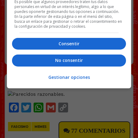
Es posible que algunos proveedores traten tus datos
personales en virtud de un interés legítimo, algo a lo que
Facebook
Twitter
WhatsApp
Gmail
Copy
puedes oponerte gestionando tus opciones a continuación.
En la parte inferior de esta página o en el menú del sitio,
Link
busca un enlace para gestionar o retirar el consentimiento en
la configuración de privacidad y cookies.
CHINA
VÍDEOS
81 COMENTARIOS
Consentir
RANDOM
16 MAYO, 2026
No consentir
Gestionar opciones
Parecidos razonables.
Facebook
Twitter
WhatsApp
Gmail
Copy
Link
FASCISMO
MEMES
77 COMENTARIOS