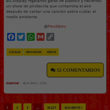
@
Paudipou
Facebook
Twitter
WhatsApp
Gmail
Copy
Link
COLPLAY
HIPOCRESÍA
VÍDEOS
52 COMENTARIOS
RANDOM
16 MAYO, 2026
1
2
3
…
16.227
SIGUIENTE »