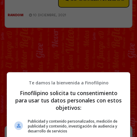
RANDOM
10 DICIEMBRE, 2021
Te damos la bienvenida a Finofilipino
Finofilipino solicita tu consentimiento
para usar tus datos personales con estos
objetivos:
Publicidad y contenido personalizados, medición de
publicidad y contenido, investigación de audiencia y
“Me quedé en la calle sin poder
desarrollo de servicios