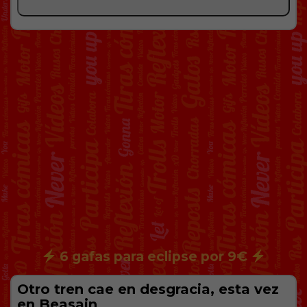
6 gafas para eclipse por 9€
Otro tren cae en desgracia, esta vez
en Beasain