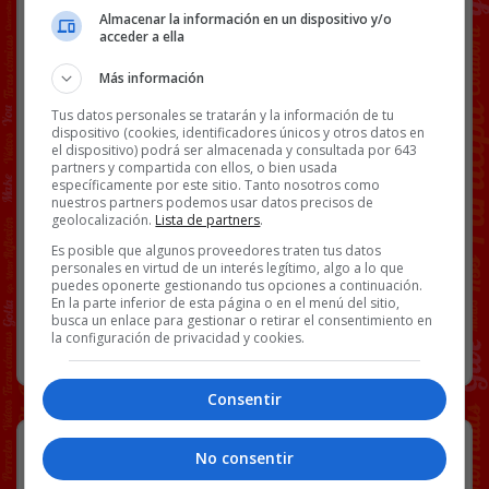
entrar, pero mereció la pena”
Almacenar la información en un dispositivo y/o
acceder a ella
La prank del “pasaporte cоvid”.
Más información
[video_player id=228340]
Tus datos personales se tratarán y la información de tu
Facebook
Twitter
WhatsApp
Gmail
Copy
dispositivo (cookies, identificadores únicos y otros datos en
el dispositivo) podrá ser almacenada y consultada por 643
Link
partners y compartida con ellos, o bien usada
específicamente por este sitio. Tanto nosotros como
nuestros partners podemos usar datos precisos de
PASAPORTE
QR
VÍDEOS
geolocalización.
Lista de partners
.
Es posible que algunos proveedores traten tus datos
personales en virtud de un interés legítimo, algo a lo que
50 COMENTARIOS
puedes oponerte gestionando tus opciones a continuación.
En la parte inferior de esta página o en el menú del sitio,
busca un enlace para gestionar o retirar el consentimiento en
la configuración de privacidad y cookies.
RANDOM
10 DICIEMBRE, 2021
Consentir
Se ha sacado el título de enología en
No consentir
la misma universidad que Pablo