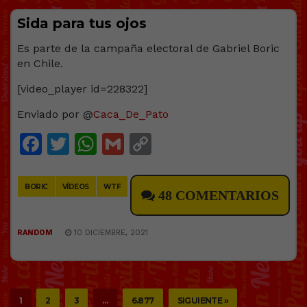
Sida para tus ojos
Es parte de la campaña electoral de Gabriel Boric
en Chile.
[video_player id=228322]
Enviado por @
Caca_De_Pato
Facebook
Twitter
WhatsApp
Gmail
Copy
Link
BORIC
VÍDEOS
WTF
48 COMENTARIOS
RANDOM
10 DICIEMBRE, 2021
1
2
3
…
6.877
SIGUIENTE »