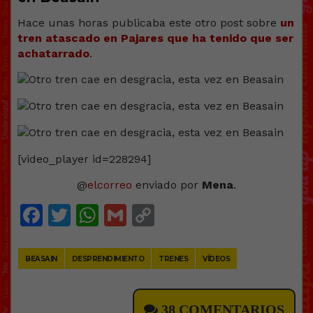
Hace unas horas publicaba este otro post sobre
un
tren atascado en Pajares que ha tenido que ser
achatarrado
.
[video_player id=228294]
@
elcorreo
enviado por
Mena
.
Facebook
Twitter
WhatsApp
Gmail
Copy
Link
BEASAIN
DESPRENDIMIENTO
TRENES
VÍDEOS
38 COMENTARIOS