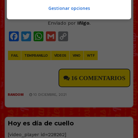
Casado
Gestionar opciones
[video_player id=228330]
Enviado por
Iñigo
.
Facebook
Twitter
WhatsApp
Gmail
Copy
Link
FAIL
TEMPRANILLO
VÍDEOS
VINO
WTF
16 COMENTARIOS
RANDOM
10 DICIEMBRE, 2021
Hoy es día de cuello
[video_player id=228262]