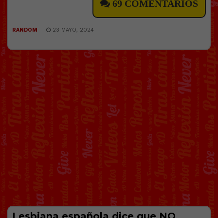
69 COMENTARIOS
RANDOM
23 MAYO, 2024
Lesbiana española dice que NO