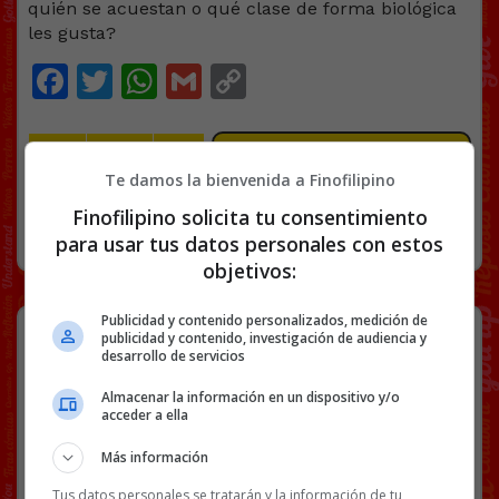
quién se acuestan o qué clase de forma biológica
les gusta?
Facebook
Twitter
WhatsApp
Gmail
Copy
Link
LGTBI
VÍDEOS
WTF
97 COMENTARIOS
Te damos la bienvenida a Finofilipino
Finofilipino solicita tu consentimiento
RANDOM
23 MAYO, 2024
para usar tus datos personales con estos
objetivos:
Publicidad y contenido personalizados, medición de
Pues así están las cosas entre
publicidad y contenido, investigación de audiencia y
España e Israel…
desarrollo de servicios
Almacenar la información en un dispositivo y/o
acceder a ella
Más información
Tus datos personales se tratarán y la información de tu