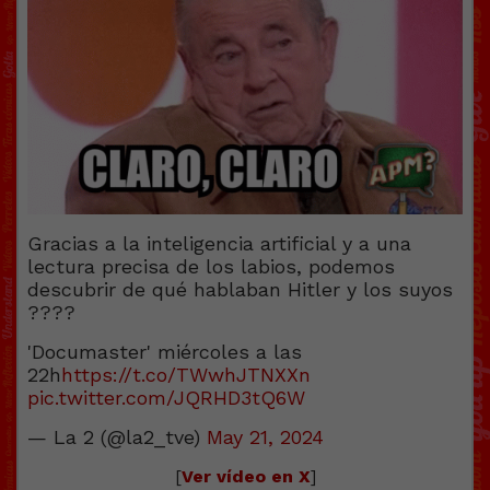
Gracias a la inteligencia artificial y a una
lectura precisa de los labios, podemos
descubrir de qué hablaban Hitler y los suyos
????
'Documaster' miércoles a las
22h
https://t.co/TWwhJTNXXn
pic.twitter.com/JQRHD3tQ6W
— La 2 (@la2_tve)
May 21, 2024
[
Ver vídeo en X
]