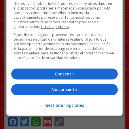
dispositivo (cookies, identificadores únicos y otros datos en
el dispositivo) podrá ser almacenada y consultada por 643
partners y compartida con ellos, o bien usada
específicamente por este sitio. Tanto nosotros como
El reconocimiento del Estado palestino es
nuestros partners podemos usar datos precisos de
una cuestión de derechos humanos y
geolocalización.
Lista de partners
.
legalidad internacional.
Es posible que algunos proveedores traten tus datos
personales en virtud de un interés legítimo, algo a lo que
La situación en Palestina nos obliga a no
puedes oponerte gestionando tus opciones a continuación.
quedarnos aquí. Tenemos que seguir
En la parte inferior de esta página o en el menú del sitio,
trabajando para acabar con el genocidio y
busca un enlace para gestionar o retirar el consentimiento en
la configuración de privacidad y cookies.
conseguir un alto el fuego.
pic.twitter.com/Tk3fKZw5V2
Consentir
— Yolanda Díaz (@Yolanda_Diaz_)
May 22,
2024
No consentir
[
Ver vídeo en X
]
Gestionar opciones
Facebook
Twitter
WhatsApp
Gmail
Copy