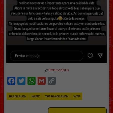
@
Renezzbro
Facebook
Twitter
WhatsApp
Gmail
Copy
Link
BLACK ALIEN
NARIZ
THE BLACK ALIEN
WTF