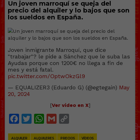
Un joven marroquí se queja del
precio del alquiler y lo bajos que son
los sueldos en España.
Joven inmigrante Marroquí, que dice
"trabajar"? le pide a Sánchez que le suba las
Ayudas porque con 1200€ no llega a fin de
mes y está fatal.
pic.twitter.com/OptwOkzGl9
— EQUALIZER3 (Eduardo G) (@egtegain)
May
20, 2024
[
Ver vídeo en X
]
Facebook
Twitter
WhatsApp
Gmail
Copy
Link
ALQUILER
ALQUILERES
PRECIOS
VÍDEOS