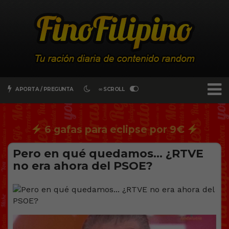
APORTA / PREGUNTA
∞ SCROLL
6 gafas para eclipse por 9€
Pero en qué quedamos… ¿RTVE
no era ahora del PSOE?