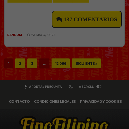
137 COMENTARIOS
RANDOM
23 MAYO, 2024
1
2
3
…
12.066
SIGUIENTE »
APORTA / PREGUNTA
∞ SCROLL
CONTACTO
CONDICIONES LEGALES
PRIVACIDAD Y COOKIES