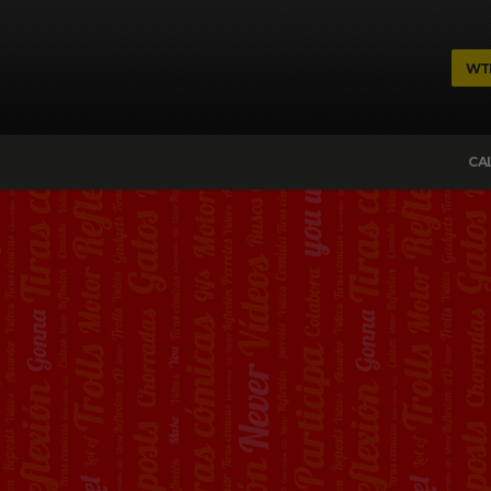
WT
CA