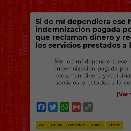
Si de mí dependiera ese
indemnización pagada por
que reclaman dinero y re
los servicios prestados a
[
Ver 
Facebook
Twitter
WhatsApp
Gmail
Copy
Link
FAIL
FAUNA
LADRONES
ROBOS
VÍDEOS