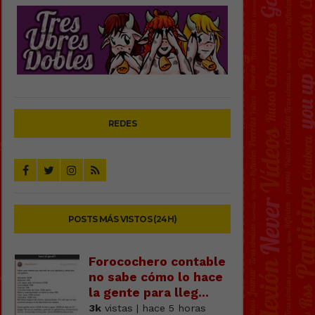
REDES
POSTS MÁS VISTOS (24H)
Forocochero contable
no sabe cómo lo hace
la gente para lleg...
3k
vistas | hace 5 horas