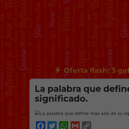
Oferta flash: 3 ga
La palabra que defin
significado.
Facebook
Twitter
WhatsApp
Gmail
Copy