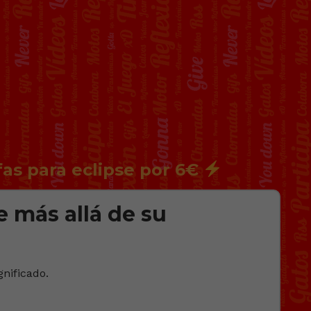
fas para eclipse por 6€
e más allá de su