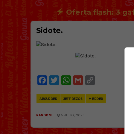
Oferta flash: 3 ga
Sidote.
@
e
Facebook
Twitter
WhatsApp
Gmail
Copy
Link
ABSURDER
JEFF BEZOS
MIERDER
RANDOM
5 JULIO, 2025