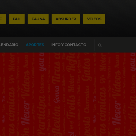
F
FAIL
FAUNA
ABSURDER
VÍDEOS
BUSCAR
LENDARIO
APORTES
INFO Y CONTACTO