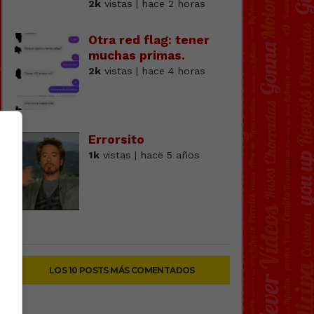
2k
vistas | hace 2 horas
Otra red flag: tener
muchas primas.
2k
vistas | hace 4 horas
Errorsito
1k
vistas | hace 5 años
LOS 10 POSTS MÁS COMENTADOS