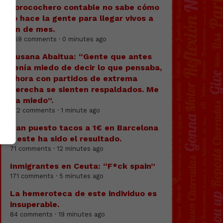
Forocochero contable no sabe cómo
lo hace la gente para llegar vivos a
fin de mes.
359 comments · 0 minutes ago
Susana Abaitua: “Gente que antes
tenía miedo de decir lo que pensaba,
ahora con partidos de extrema
derecha se sienten respaldados. Me
da miedo”.
172 comments · 1 minute ago
Han puesto tacos a 1€ en Barcelona
y este ha sido el resultado.
71 comments · 12 minutes ago
Inmigrantes en Ceuta: “F*ck spain”
171 comments · 5 minutes ago
La hemeroteca de este individuo es
insuperable.
84 comments · 19 minutes ago