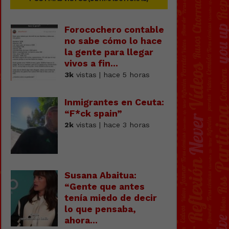
Forocochero contable
no sabe cómo lo hace
la gente para llegar
vivos a fin...
3k
vistas | hace 5 horas
Inmigrantes en Ceuta:
“F*ck spain”
2k
vistas | hace 3 horas
Susana Abaitua:
“Gente que antes
tenía miedo de decir
lo que pensaba,
ahora...