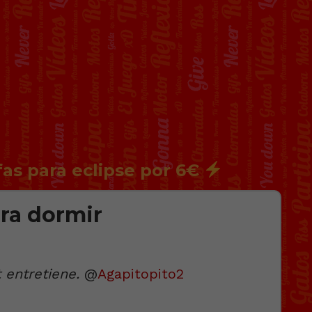
fas para eclipse por 6€
ra dormir
 entretiene.
@
Agapitopito2