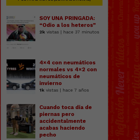
SOY UNA PRINGADA:
“Odio a los heteros”
2k
vistas | hace 37 minutos
4×4 con neumáticos
normales vs 4×2 con
neumáticos de
invierno
1k
vistas | hace 7 años
Cuando toca día de
piernas pero
accidentalmente
acabas haciendo
pecho