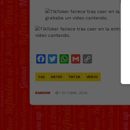
[
Ver
@
E
Facebook
Twitter
WhatsApp
Gmail
Copy
Link
FAIL
METRO
TIKTOK
VÍDEOS
RANDOM
1 OCTUBRE, 2024