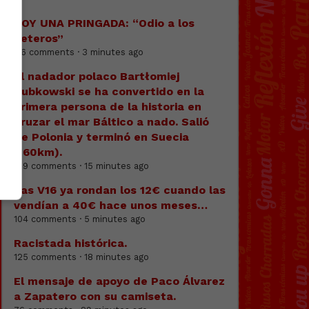
SOY UNA PRINGADA: “Odio a los
heteros”
116 comments · 3 minutes ago
El nadador polaco Bartłomiej
Kubkowski se ha convertido en la
primera persona de la historia en
cruzar el mar Báltico a nado. Salió
de Polonia y terminó en Suecia
(160km).
139 comments · 15 minutes ago
Las V16 ya rondan los 12€ cuando las
vendían a 40€ hace unos meses…
104 comments · 5 minutes ago
Racistada histórica.
125 comments · 18 minutes ago
El mensaje de apoyo de Paco Álvarez
a Zapatero con su camiseta.