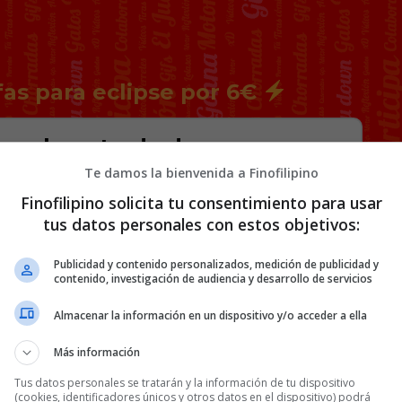
fas para eclipse por 6€
r en la entrada de una
ras grababa un video
Te damos la bienvenida a Finofilipino
Finofilipino solicita tu consentimiento para usar
tus datos personales con estos objetivos:
Publicidad y contenido personalizados, medición de publicidad y
contenido, investigación de audiencia y desarrollo de servicios
antando y caer por las escaleras de un
 donde caminaba
)
Almacenar la información en un dispositivo y/o acceder a ella
Más información
oconpelos1)
September 30, 2024
Tus datos personales se tratarán y la información de tu dispositivo
(cookies, identificadores únicos y otros datos en el dispositivo) podrá