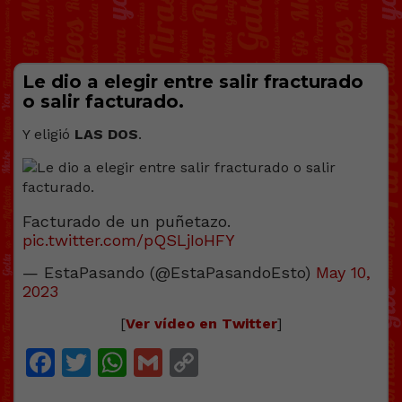
Le dio a elegir entre salir fracturado
o salir facturado.
Y eligió
LAS DOS
.
Facturado de un puñetazo.
pic.twitter.com/pQSLjIoHFY
— EstaPasando (@EstaPasandoEsto)
May 10,
2023
[
Ver vídeo en Twitter
]
Facebook
Twitter
WhatsApp
Gmail
Copy
Link