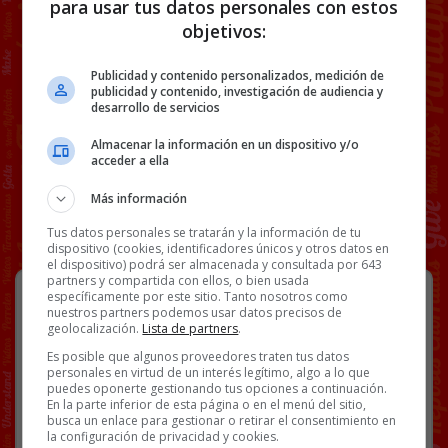
para usar tus datos personales con estos
objetivos:
Publicidad y contenido personalizados, medición de
publicidad y contenido, investigación de audiencia y
desarrollo de servicios
Almacenar la información en un dispositivo y/o
acceder a ella
Más información
Tus datos personales se tratarán y la información de tu
dispositivo (cookies, identificadores únicos y otros datos en
el dispositivo) podrá ser almacenada y consultada por 643
partners y compartida con ellos, o bien usada
Claro, desde que no incluyen
específicamente por este sitio. Tanto nosotros como
cargador ya te los pueden enviar
nuestros partners podemos usar datos precisos de
geolocalización.
Lista de partners
.
dentro de una carta por correo
postal :D
Es posible que algunos proveedores traten tus datos
personales en virtud de un interés legítimo, algo a lo que
puedes oponerte gestionando tus opciones a continuación.
En la parte inferior de esta página o en el menú del sitio,
busca un enlace para gestionar o retirar el consentimiento en
la configuración de privacidad y cookies.