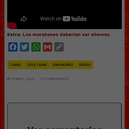
Extra:
Los moratones deberían ser eternos
.
Facebook
Twitter
WhatsApp
Gmail
Copy
Link
CAMEL
CRUZ Y RAYA
JUAN MUÑOZ
VÍDEOS
13 MAYO, 2023
70 COMENTARIOS