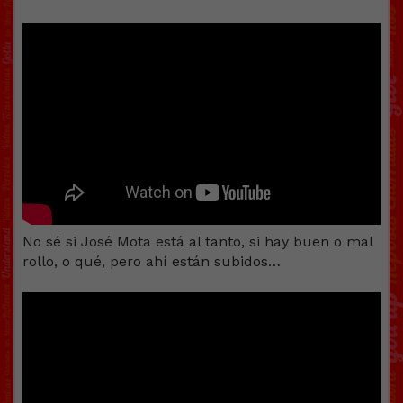
No sé si José Mota está al tanto, si hay buen o mal
rollo, o qué, pero ahí están subidos…