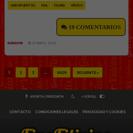
AEROPUERTOS
FAIL
FAUNA
VÍDEOS
19 COMENTARIOS
RANDOM
13 MAYO, 2023
1
2
3
…
9.929
SIGUIENTE »
APORTA / PREGUNTA
∞ SCROLL
CONTACTO
CONDICIONES LEGALES
PRIVACIDAD Y COOKIES