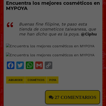
Encuentra los mejores cosméticos en
MYPOYA
Buenas fine filipine, te paso esta
tienda de cosmeticos taiwanesa, que
me han dicho que es la poya.
@Ciphu
Facebook
Twitter
WhatsApp
Gmail
Copy
Link
ABSURDER
COSMÉTICOS
POYA
27 COMENTARIOS