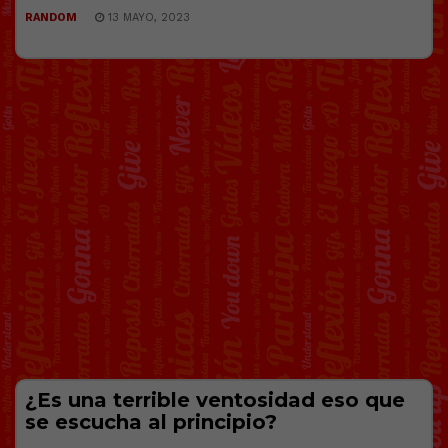
RANDOM
13 MAYO, 2023
¿Es una terrible ventosidad eso que
se escucha al principio?