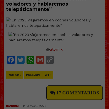
voladores y hablaremos
telepáticamente”
@
atomix
Facebook
Twitter
WhatsApp
Gmail
Copy
Link
NOTICIAS
POKÉMON
WTF
17 COMENTARIOS
RANDOM
13 MAYO, 2023