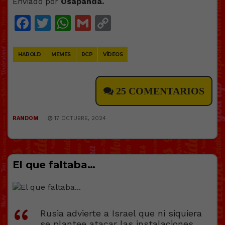
Enviado por
Osapanda.
Facebook
Twitter
WhatsApp
Gmail
Copy
Link
HAROLD
MEMES
RCP
VÍDEOS
25 COMENTARIOS
RANDOM
17 OCTUBRE, 2024
El que faltaba…
Rusia advierte a Israel que ni siquiera
se plantee atacar las instalaciones