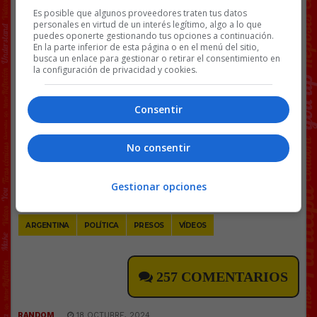
CÁRCELES. AHORA TODOS LOS PRESOS
Es posible que algunos proveedores traten tus datos
personales en virtud de un interés legítimo, algo a lo que
TRABAJARÁN ARREGLÁNDOLAS
puedes oponerte gestionando tus opciones a continuación.
En la parte inferior de esta página o en el menú del sitio,
El plan "Manos a la Obra" arranca ya. Y el que
busca un enlace para gestionar o retirar el consentimiento en
se niega, sanción directa.
la configuración de privacidad y cookies.
pic.twitter.com/6AHa6fttDM
— Patricia Bullrich (@PatoBullrich)
October
Consentir
17, 2024
No consentir
[
Ver vídeo en X
]
Facebook
Twitter
WhatsApp
Gmail
Copy
Gestionar opciones
Link
ARGENTINA
POLÍTICA
PRESOS
VÍDEOS
257 COMENTARIOS
RANDOM
18 OCTUBRE, 2024