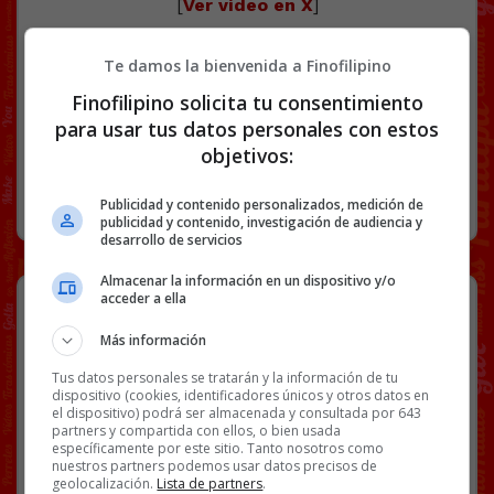
[
Ver vídeo en X
]
Facebook
Twitter
WhatsApp
Gmail
Copy
Te damos la bienvenida a Finofilipino
Link
Finofilipino solicita tu consentimiento
IA
MEMES
VÍDEOS
para usar tus datos personales con estos
66 COMENTARIOS
objetivos:
RANDOM
18 OCTUBRE, 2024
Publicidad y contenido personalizados, medición de
publicidad y contenido, investigación de audiencia y
desarrollo de servicios
Almacenar la información en un dispositivo y/o
Argentina pone a los presos a
acceder a ella
trabajar para el estado.
Más información
Es una forma de contrarrestar un poco el ingente
Tus datos personales se tratarán y la información de tu
gasto que genera cada preso.
dispositivo (cookies, identificadores únicos y otros datos en
el dispositivo) podrá ser almacenada y consultada por 643
partners y compartida con ellos, o bien usada
específicamente por este sitio. Tanto nosotros como
nuestros partners podemos usar datos precisos de
geolocalización.
Lista de partners
.
SE TERMINÓ LA VAGANCIA EN LAS