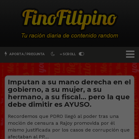
APORTA / PREGUNTA
∞ SCROLL
Imputan a su mano derecha en el
gobierno, a su mujer, a su
hermano, a su fiscal… pero la que
debe dimitir es AYUSO.
Recordemos que PDRO llegó al poder tras una
moción de censura a Rajoy promovida por él
mismo justificada por los casos de corrupción que
afectaban al PP…