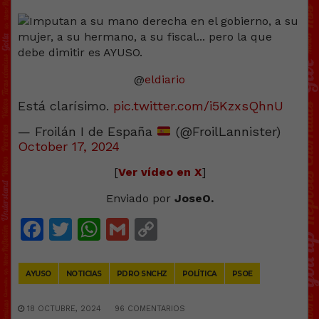
@
eldiario
Está clarísimo.
pic.twitter.com/i5KzxsQhnU
— Froilán I de España
(@FroilLannister)
October 17, 2024
[
Ver vídeo en X
]
Enviado por
JoseO.
Facebook
Twitter
WhatsApp
Gmail
Copy
Link
AYUSO
NOTICIAS
PDRO SNCHZ
POLÍTICA
PSOE
18 OCTUBRE, 2024
96 COMENTARIOS