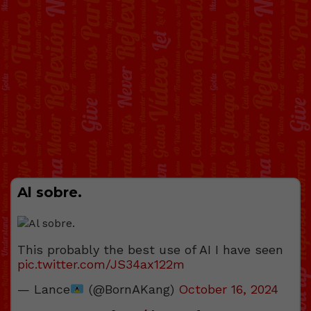
Al sobre.
This probably the best use of AI I have seen
pic.twitter.com/JS34ax122m
— Lance
(@BornAKang)
October 16, 2024