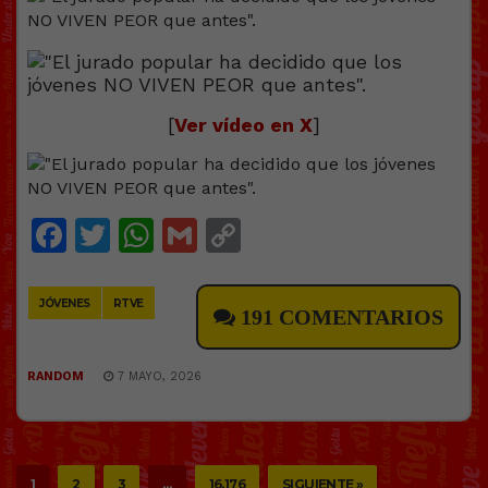
[
Ver vídeo en X
]
Facebook
Twitter
WhatsApp
Gmail
Copy
Link
JÓVENES
RTVE
191 COMENTARIOS
RANDOM
7 MAYO, 2026
1
2
3
…
16.176
SIGUIENTE »