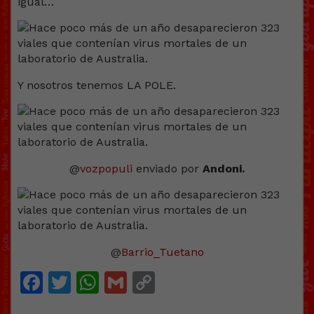
igual…
Y nosotros tenemos LA POLE.
@
vozpopuli
enviado por
Andoni.
@
Barrio_Tuetano
Facebook
Twitter
WhatsApp
Gmail
Copy
Link