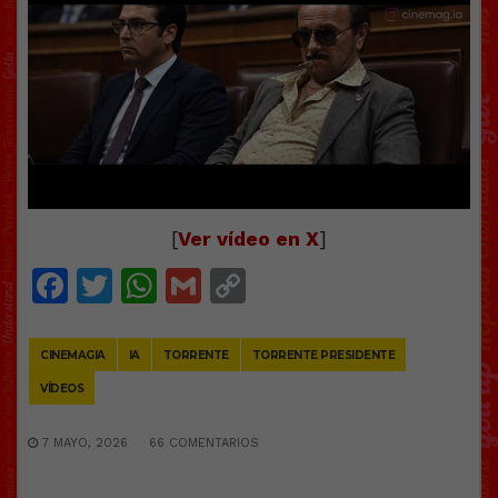
[
Ver vídeo en X
]
Facebook
Twitter
WhatsApp
Gmail
Copy
Link
CINEMAGIA
IA
TORRENTE
TORRENTE PRESIDENTE
VÍDEOS
7 MAYO, 2026
66 COMENTARIOS