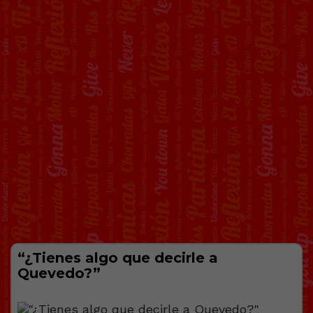
“¿Tienes algo que decirle a
Quevedo?”