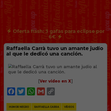
Oferta flash: 3 gafas para eclipse por
6€
Raffaella Carrà tuvo un amante judío
al que le dedicó una canción.
[
Ver vídeo en X
]
Facebook
Twitter
WhatsApp
Gmail
Copy
Link
HUMOR NEGRO
RAFFAELLA CARRA
VÍDEOS