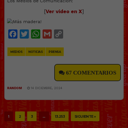
Los Medios de Comunicación:
[
Ver vídeo en X
]
Facebook
Twitter
WhatsApp
Gmail
Copy
Link
MEDIOS
NOTICIAS
PRENSA
67 COMENTARIOS
RANDOM
14 DICIEMBRE, 2024
1
2
3
…
13.253
SIGUIENTE »