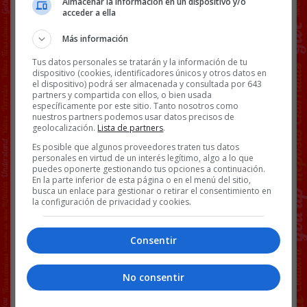
detuvieron anoche a un hombre de 63
Almacenar la información en un dispositivo y/o
acceder a ella
años acusado de matar a un vecino
tras una discusión en la localidad
Más información
valenciana de Alfafar, según ha
informado la Jefatura Superior de
Tus datos personales se tratarán y la información de tu
dispositivo (cookies, identificadores únicos y otros datos en
Policía.
el dispositivo) podrá ser almacenada y consultada por 643
partners y compartida con ellos, o bien usada
El crimen se produjo sobre las 23 horas
específicamente por este sitio. Tanto nosotros como
de este jueves, cuando la Policía
nuestros partners podemos usar datos precisos de
Nacional fue alertada por el servicio de
geolocalización.
Lista de partners
.
emergencias 112 de que se había
Es posible que algunos proveedores traten tus datos
producido una reyerta entre dos
personales en virtud de un interés legítimo, algo a lo que
puedes oponerte gestionando tus opciones a continuación.
vecinos en la avenida Reyes Católicos
En la parte inferior de esta página o en el menú del sitio,
de Alfafar y uno de ellos había
busca un enlace para gestionar o retirar el consentimiento en
fallecido.
la configuración de privacidad y cookies.
Al parecer, la víctima vivía junto a su
madre y habría mantenido una
Consentir
acalorada discusión con su presunto
homicida, que al parecer le cogió por el
No consentir
cuello y le estranguló. @
lavozdegalicia