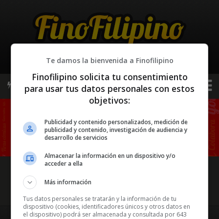
Te damos la bienvenida a Finofilipino
Finofilipino solicita tu consentimiento
APORTA / PREGUNTA
∞ SCROLL
para usar tus datos personales con estos
objetivos:
Publicidad y contenido personalizados, medición de
6 gafas para eclipse por 9€
publicidad y contenido, investigación de audiencia y
desarrollo de servicios
Almacenar la información en un dispositivo y/o
acceder a ella
APORTA / PREGUNTA
∞ SCROLL
Más información
CONTACTO
CONDICIONES LEGALES
PRIVACIDAD Y COOKIES
Tus datos personales se tratarán y la información de tu
dispositivo (cookies, identificadores únicos y otros datos en
el dispositivo) podrá ser almacenada y consultada por 643