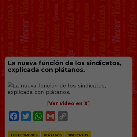
La nueva función de los sindicatos,
explicada con plátanos.
[
Ver vídeo en X
]
Facebook
Twitter
WhatsApp
Gmail
Copy
Link
LOS ECOMONOS
PLÁTANOS
SINDICATOS