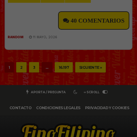
40 COMENTARIOS
RANDOM
11 MAYO, 2026
1
2
3
…
16.197
SIGUIENTE »
APORTA / PREGUNTA
∞ SCROLL
CONTACTO
CONDICIONES LEGALES
PRIVACIDAD Y COOKIES