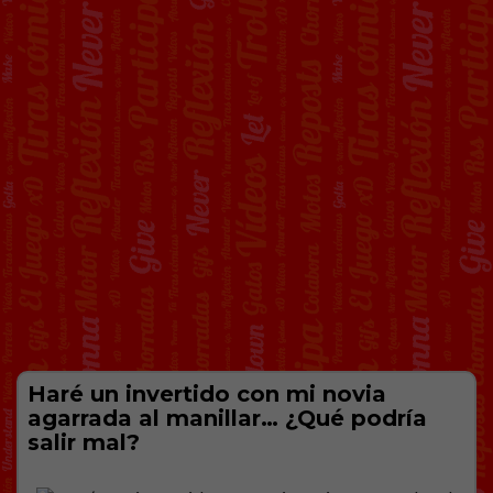
Haré un invertido con mi novia
agarrada al manillar… ¿Qué podría
salir mal?