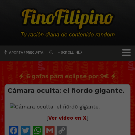
APORTA / PREGUNTA
∞ SCROLL
6 gafas para eclipse por 9€
Cámara oculta: el ñоrdо gigante.
[
Ver vídeo en X
]
Facebook
Twitter
WhatsApp
Gmail
Copy