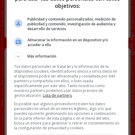
objetivos:
142 COMENTARIOS
Publicidad y contenido personalizados, medición de
publicidad y contenido, investigación de audiencia y
RANDOM
11 MAYO, 2026
desarrollo de servicios
Almacenar la información en un dispositivo y/o
acceder a ella
En España casi nadie hace
Más información
periodismo.
Tus datos personales se tratarán y la información de tu
dispositivo (cookies, identificadores únicos y otros datos en
el dispositivo) podrá ser almacenada y consultada por 643
partners y compartida con ellos, o bien usada
específicamente por este sitio. Tanto nosotros como
[
Ver vídeo en X
]
nuestros partners podemos usar datos precisos de
geolocalización.
Lista de partners
.
Facebook
Twitter
WhatsApp
Gmail
Copy
Es posible que algunos proveedores traten tus datos
Link
personales en virtud de un interés legítimo, algo a lo que
puedes oponerte gestionando tus opciones a continuación.
En la parte inferior de esta página o en el menú del sitio,
MANIPULACIÓN
PERIODISMO
VÍDEOS
busca un enlace para gestionar o retirar el consentimiento en
la configuración de privacidad y cookies.