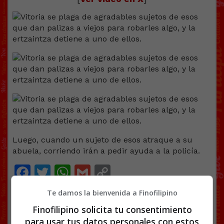
Luego, cuando un sujeto de esos atraque a su
abuela, corriendo irán a pedir ayuda a la policía.
Facebook
Twitter
WhatsApp
Gmail
Copy
Link
Te damos la bienvenida a Finofilipino
POLICÍA
VÍDEOS
VITORIA
Finofilipino solicita tu consentimiento
para usar tus datos personales con estos